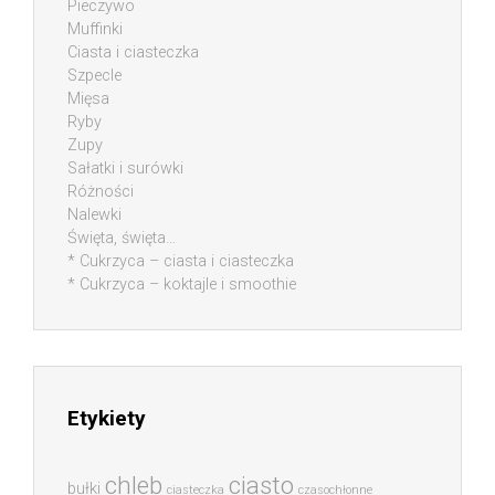
Pieczywo
Muffinki
Ciasta i ciasteczka
Szpecle
Mięsa
Ryby
Zupy
Sałatki i surówki
Różności
Nalewki
Święta, święta…
* Cukrzyca – ciasta i ciasteczka
* Cukrzyca – koktajle i smoothie
Etykiety
chleb
ciasto
bułki
ciasteczka
czasochłonne