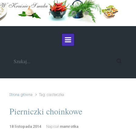
Skip to main content
Strona główna
Tag: ciasteczka
Pierniczki choinkowe
18 listopada 2014
Napisał
mamrotka